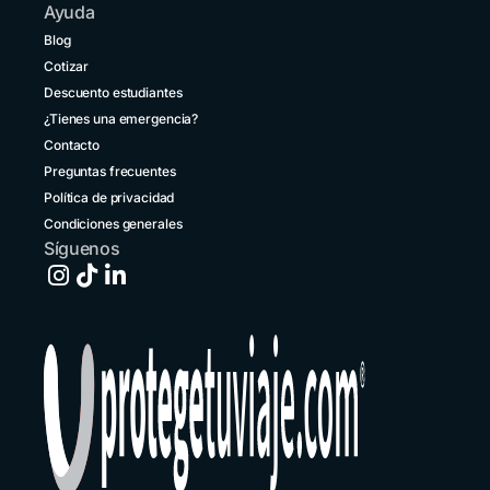
Ayuda
Colombia
Blog
+57 601 5800984
Cotizar
Descuento estudiantes
Costa Rica
+1 914 826 8771
¿Tienes una emergencia?
Contacto
Ecuador
Preguntas frecuentes
+593 1800 001516
Política de privacidad
El Salvador
Condiciones generales
+503 213 68769
Síguenos
España
+34 651 348695
Estados Unidos
+1 914 826 8771
Guatemala
+502 2 3141396
Honduras
+1 914 826 8771