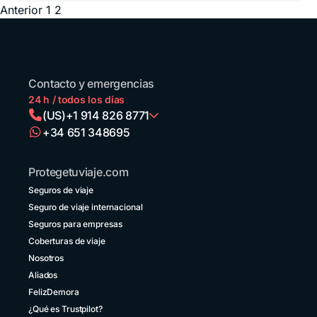
Posts
Anterior
1
2
pagination
Contacto y emergencias
24 h / todos los días
(US)
+1 914 826 8771
+34 651 348695
Argentina
+54 11 52738173
Protegetuviaje.com
Bolivia
Seguros de viaje
+591 5 50701249
Seguro de viaje internacional
Brasil
Seguros para empresas
+55 11 42105190
Coberturas de viaje
Nosotros
Canadá
+1 833 2223287
Aliados
FelizDemora
Chile
¿Qué es Trustpilot?
+56 2 3210 3154