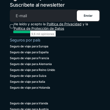
Suscríbete al newsletter
México
+52 55 8526 4044
Enviar
Correo electrónico
Panamá
He leído y acepto la
Política de Privacidad
y la
+507 833 7978
Política de Protección de Datos
Paraguay
Seguros por país
+595 21 2380238
Seguro de viaje para Europa
Perú
Seguro de viaje para España
+51 1 6449164
Seguro de viaje para Francia
República Dominicana
Seguro de viaje para Alemania
+1 829 9466384
Seguro de viaje para Reino Unido
Seguro de viaje para Suiza
Uruguay
+598 4 135983937
Seguro de viaje para Italia
Seguro de viaje para Holanda
Venezuela
+58 800 2227771
Seguro de viaje para Irlanda
Seguro de viaje para Austria