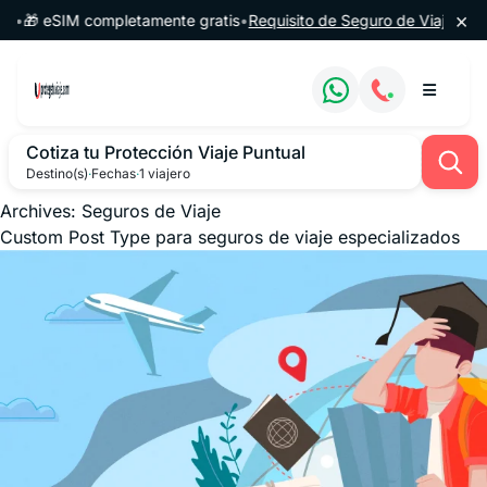
Saltar al contenido
×
•
🎁 eSIM completamente gratis
•
Requisito de Seguro de Viaje para A
Cotiza tu Protección Viaje Puntual
Destino(s)
·
Fechas
·
1 viajero
Archives:
Seguros de Viaje
Custom Post Type para seguros de viaje especializados