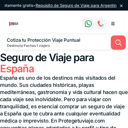
Saltar al contenido
×
te gratis
•
Requisito de Seguro de Viaje para Argentina
•
🔔 60% de d
Cotiza tu Protección Viaje Puntual
Destino(s)
·
Fechas
·
1 viajero
Seguro de Viaje para
España
España es uno de los destinos más visitados del
mundo. Sus ciudades históricas, playas
mediterráneas, gastronomía y vida cultural hacen que
cada viaje sea inolvidable. Pero para viajar con
tranquilidad, es esencial comprar un seguro de viaje
a España que te cubra ante cualquier eventualidad
médica o imprevisto. En Protegetuviaje.com
encuentras planes adaptados a tu perfil y tipo de