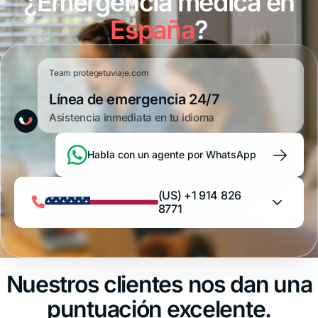
¿Emergencia médica en
España
?
Team protegetuviaje.com
Línea de emergencia 24/7
Asistencia inmediata en tu idioma
→
Habla con un agente por WhatsApp
(US) +1 914 826
8771
Argentina
+54 11 52738173
Nuestros clientes nos dan una
Bolivia
puntuación excelente.
+591 5 50701249