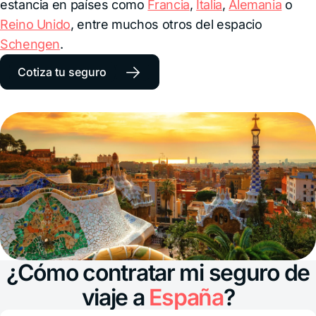
estancia en países como
Francia
,
Italia
,
Alemania
o
Reino Unido
, entre muchos otros del espacio
Schengen
.
→
Cotiza tu seguro
¿Cómo contratar mi seguro de
viaje a
España
?