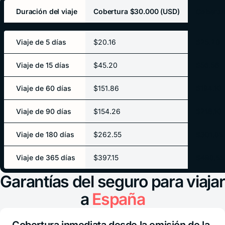
Duración del viaje
Cobertura $30.000 (USD)
Cobertu
Viaje de 5 días
$20.16
$25.20
Viaje de 15 días
$45.20
$56.56
Viaje de 60 días
$151.86
$194.10
Viaje de 90 días
$154.26
$218.10
Viaje de 180 días
$262.55
$301.05
Viaje de 365 días
$397.15
$490.55
Garantías del seguro para viajar
a
España