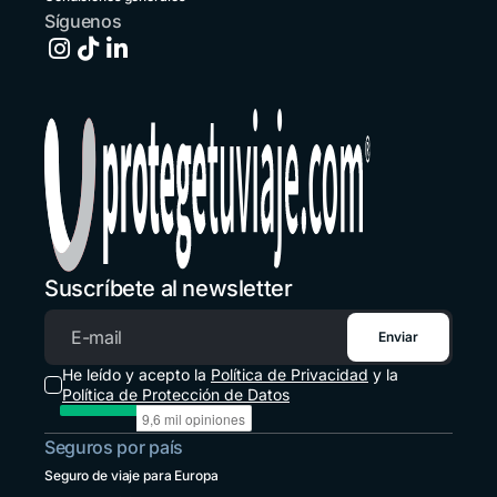
+503 213 68769
Síguenos
España
+34 651 348695
Estados Unidos
+1 914 826 8771
Guatemala
+502 2 3141396
Honduras
+1 914 826 8771
Suscríbete al newsletter
México
+52 55 8526 4044
Enviar
Correo electrónico
Panamá
He leído y acepto la
Política de Privacidad
y la
+507 833 7978
Política de Protección de Datos
Paraguay
Seguros por país
+595 21 2380238
Seguro de viaje para Europa
Perú