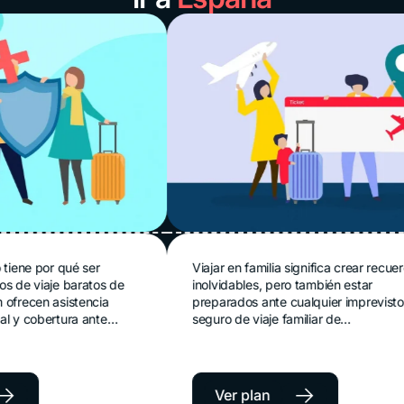
viaje
Seguro de viaje
 qué ser
Viajar en familia significa crear recuerdos
e baratos de
inolvidables, pero también estar
familiar
sistencia
preparados ante cualquier imprevisto. El
tura ante
seguro de viaje familiar de
les, para que
Protegetuviaje.com brinda asistencia
tranquilidad
médica internacional y protección para
todos los integrantes del viaje,
permitiéndoles disfrutar sus vacaciones con
→
Ver plan