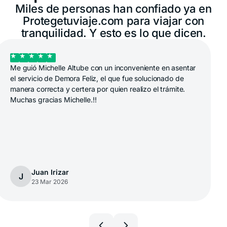
Miles de personas han confiado ya en
Brasil
Protegetuviaje.com para viajar con
+55 11 42105190
tranquilidad. Y esto es lo que dicen.
Canadá
+1 833 2223287
Me guió Michelle Altube con un inconveniente en asentar
Chile
el servicio de Demora Feliz, el que fue solucionado de
+56 2 3210 3154
manera correcta y certera por quien realizo el trámite.
Muchas gracias Michelle.!!
Colombia
+57 601 5800984
Costa Rica
+1 914 826 8771
Ecuador
Juan Irizar
J
+593 1800 001516
23 Mar 2026
El Salvador
+503 213 68769