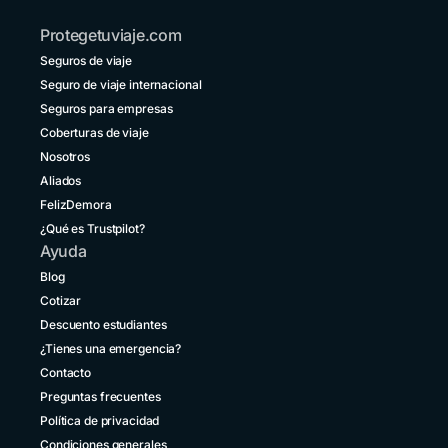
+54 11 52738173
cancelación o interrupción del viaje.
Protegetuviaje.com
Bolivia
Seguros de viaje
+591 5 50701249
Seguro de viaje internacional
Brasil
Seguros para empresas
+55 11 42105190
Coberturas de viaje
Nosotros
Canadá
+1 833 2223287
Aliados
FelizDemora
Chile
¿Qué es Trustpilot?
+56 2 3210 3154
Ayuda
Colombia
Blog
+57 601 5800984
Cotizar
Descuento estudiantes
Costa Rica
+1 914 826 8771
¿Tienes una emergencia?
Contacto
Ecuador
Preguntas frecuentes
+593 1800 001516
Política de privacidad
El Salvador
Condiciones generales