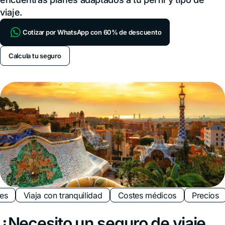
viaje.
Cotizar por WhatsApp con 60% de descuento
Calcula tu seguro
es
Viaja con tranquilidad
Costes médicos
Precios
¿Necesito un seguro de viaje