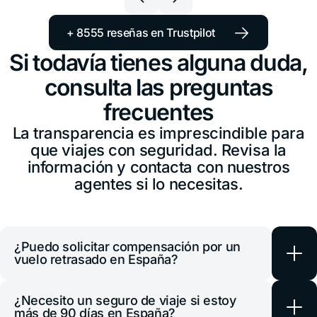
España
+34 651 348695
→
+ 8555 reseñas en Trustpilot
Estados Unidos
Si todavía tienes alguna duda,
+1 914 826 8771
consulta las preguntas
Guatemala
frecuentes
+502 2 3141396
La transparencia es imprescindible para
Honduras
que viajes con seguridad. Revisa la
+1 914 826 8771
información y contacta con nuestros
agentes si lo necesitas.
México
+52 55 8526 4044
Panamá
+507 833 7978
¿Puedo solicitar compensación por un
vuelo retrasado en España?
Paraguay
+595 21 2380238
Sí. En Europa, los pasajeros tienen
¿Necesito un seguro de viaje si estoy
derechos específicos ante vuelos
más de 90 días en España?
Perú