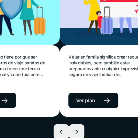
 viaje
Seguro de viaje
or qué ser
Viajar en familia significa crear recuerdos
aje baratos de
inolvidables, pero también estar
o
familiar
 asistencia
preparados ante cualquier imprevisto. El
ertura ante
seguro de viaje familiar de
sibles, para que
Protegetuviaje.com brinda asistencia
on tranquilidad
médica internacional y protección para
todos los integrantes del viaje,
permitiéndoles disfrutar sus vacaciones con
→
Ver plan
tranquilidad y respaldo en cualquier
destino.