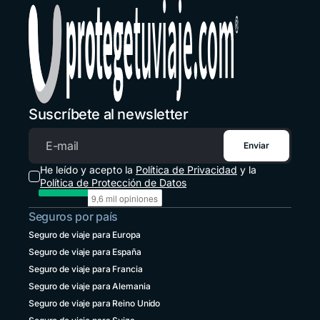
Estados Unidos
+1 914 826 8771
Guatemala
+502 2 3141396
Honduras
+1 914 826 8771
Suscríbete al newsletter
México
+52 55 8526 4044
Enviar
Correo electrónico
Panamá
He leído y acepto la
Política de Privacidad
y la
+507 833 7978
Política de Protección de Datos
Paraguay
Seguros por país
+595 21 2380238
Seguro de viaje para Europa
Perú
Seguro de viaje para España
+51 1 6449164
Seguro de viaje para Francia
República Dominicana
Seguro de viaje para Alemania
+1 829 9466384
Seguro de viaje para Reino Unido