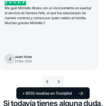
+1 833 2223287
Me guió Michelle Altube con un inconveniente en asentar
Chile
el servicio de Demora Feliz, el que fue solucionado de
+56 2 3210 3154
manera correcta y certera por quien realizo el trámite.
Muchas gracias Michelle.!!
Colombia
+57 601 5800984
Costa Rica
+1 914 826 8771
Ecuador
Juan Irizar
J
+593 1800 001516
23 Mar 2026
El Salvador
+503 213 68769
España
+34 651 348695
→
+ 8555 reseñas en Trustpilot
Estados Unidos
Si todavía tienes alguna duda,
+1 914 826 8771