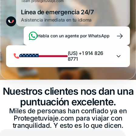
Team protegetuviaje.com
Línea de emergencia 24/7
Asistencia inmediata en tu idioma
→
Habla con un agente por WhatsApp
(US) +1 914 826
8771
Argentina
+54 11 52738173
Nuestros clientes nos dan una
Bolivia
puntuación excelente.
+591 5 50701249
Miles de personas han confiado ya en
Brasil
Protegetuviaje.com para viajar con
+55 11 42105190
tranquilidad. Y esto es lo que dicen.
Canadá