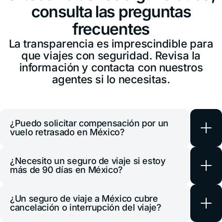
consulta las preguntas
Guatemala
frecuentes
+502 2 3141396
La transparencia es imprescindible para
Honduras
que viajes con seguridad. Revisa la
+1 914 826 8771
información y contacta con nuestros
agentes si lo necesitas.
México
+52 55 8526 4044
Panamá
+507 833 7978
¿Puedo solicitar compensación por un
vuelo retrasado en México?
Paraguay
+595 21 2380238
Sí. Algunos planes de seguro de viaje a
¿Necesito un seguro de viaje si estoy
México cubren retrasos mayores a 6
más de 90 días en México?
Perú
horas e incluyen reembolsos por
+51 1 6449164
alojamiento, comidas o transporte
Sí, es recomendable tener un seguro de
¿Un seguro de viaje a México cubre
alternativo. Verifica que tu plan incluya
viaje si planeas estar en México por más
República Dominicana
cancelación o interrupción del viaje?
+1 829 9466384
esta cobertura y conserva todos los
de 90 días. Aunque no es obligatorio