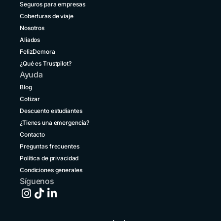
Brasil
Seguros para empresas
+55 11 42105190
Coberturas de viaje
Nosotros
Canadá
+1 833 2223287
Aliados
FelizDemora
Chile
¿Qué es Trustpilot?
+56 2 3210 3154
Ayuda
Colombia
Blog
+57 601 5800984
Cotizar
Descuento estudiantes
Costa Rica
+1 914 826 8771
¿Tienes una emergencia?
Contacto
Ecuador
Preguntas frecuentes
+593 1800 001516
Política de privacidad
El Salvador
Condiciones generales
+503 213 68769
Síguenos
España
+34 651 348695