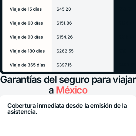
Viaje de 15 días
$45.20
$56.56
Viaje de 60 días
$151.86
$194.10
Viaje de 90 días
$154.26
$218.10
Viaje de 180 días
$262.55
$301.05
Viaje de 365 días
$397.15
$490.55
Garantías del seguro para viajar
a
México
Cobertura inmediata desde la emisión de la
asistencia.