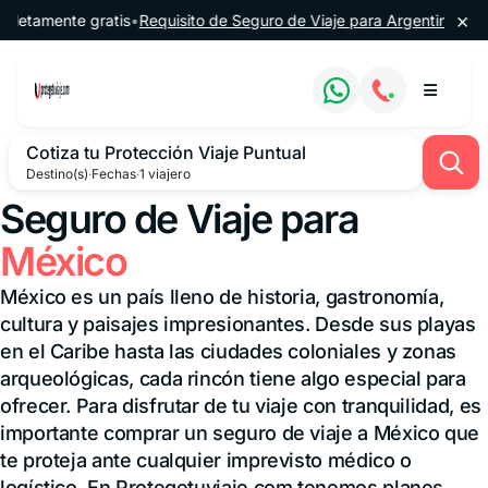
Saltar al contenido
×
nte gratis
•
Requisito de Seguro de Viaje para Argentina
•
🔔 60% de 
Cotiza tu Protección Viaje Puntual
Destino(s)
·
Fechas
·
1 viajero
Seguro de Viaje para
México
México es un país lleno de historia, gastronomía,
cultura y paisajes impresionantes. Desde sus playas
en el Caribe hasta las ciudades coloniales y zonas
arqueológicas, cada rincón tiene algo especial para
ofrecer. Para disfrutar de tu viaje con tranquilidad, es
importante comprar un seguro de viaje a México que
te proteja ante cualquier imprevisto médico o
logístico. En Protegetuviaje.com tenemos planes