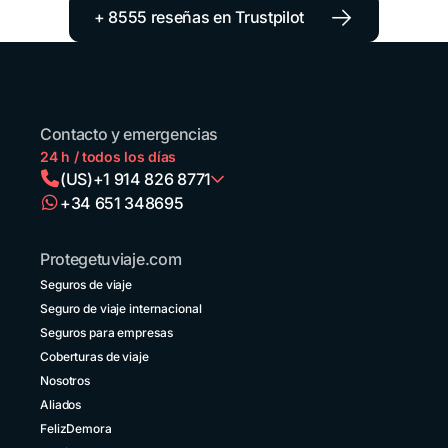
→
+ 8555 reseñas en Trustpilot
Contacto y emergencias
24 h / todos los días
(US)
+1 914 826 8771
+34 651 348695
Argentina
+54 11 52738173
Protegetuviaje.com
Bolivia
Seguros de viaje
+591 5 50701249
Seguro de viaje internacional
Brasil
Seguros para empresas
+55 11 42105190
Coberturas de viaje
Nosotros
Canadá
+1 833 2223287
Aliados
FelizDemora
Chile