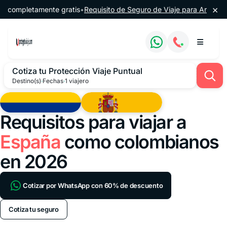
Saltar al contenido
×
letamente gratis
•
Requisito de Seguro de Viaje para Argentina
•
🔔 6
Cotiza tu Protección Viaje Puntual
Destino(s)
·
Fechas
·
1 viajero
Requisitos para viajar a
España
como colombianos
en 2026
Cotizar por WhatsApp con 60% de descuento
Cotiza tu seguro