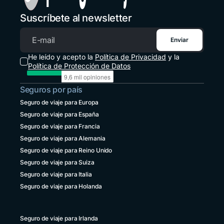
+1 914 826 8771
Suscríbete al newsletter
México
+52 55 8526 4044
Enviar
Correo electrónico
Panamá
He leído y acepto la
Política de Privacidad
y la
+507 833 7978
Política de Protección de Datos
Paraguay
Seguros por país
+595 21 2380238
Seguro de viaje para Europa
Perú
Seguro de viaje para España
+51 1 6449164
Seguro de viaje para Francia
República Dominicana
Seguro de viaje para Alemania
+1 829 9466384
Seguro de viaje para Reino Unido
Seguro de viaje para Suiza
Uruguay
+598 4 135983937
Seguro de viaje para Italia
Seguro de viaje para Holanda
Venezuela
+58 800 2227771
Seguro de viaje para Irlanda