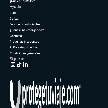
¿Qué es Trustpilot?
+56 2 3210 3154
Ayuda
Colombia
Blog
+57 601 5800984
Cotizar
Descuento estudiantes
Costa Rica
+1 914 826 8771
¿Tienes una emergencia?
Contacto
Ecuador
Preguntas frecuentes
+593 1800 001516
Política de privacidad
El Salvador
Condiciones generales
+503 213 68769
Síguenos
España
+34 651 348695
Estados Unidos
+1 914 826 8771
Guatemala
+502 2 3141396
Honduras