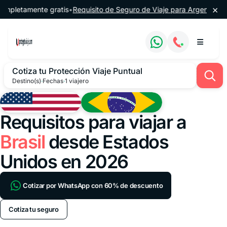
Saltar al contenido
×
mente gratis
•
Requisito de Seguro de Viaje para Argentina
•
🔔 60% d
Cotiza tu Protección Viaje Puntual
Destino(s)
·
Fechas
·
1 viajero
Requisitos para viajar a
Brasil
desde Estados
Unidos en 2026
Cotizar por WhatsApp con 60% de descuento
Cotiza tu seguro