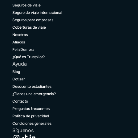
Bolivia
Seguros de viaje
+591 5 50701249
Seguro de viaje internacional
Brasil
Seguros para empresas
+55 11 42105190
Coberturas de viaje
Nosotros
Canadá
+1 833 2223287
Aliados
FelizDemora
Chile
¿Qué es Trustpilot?
+56 2 3210 3154
Ayuda
Colombia
Blog
+57 601 5800984
Cotizar
Descuento estudiantes
Costa Rica
+1 914 826 8771
¿Tienes una emergencia?
Contacto
Ecuador
Preguntas frecuentes
+593 1800 001516
Política de privacidad
El Salvador
Condiciones generales
+503 213 68769
Síguenos