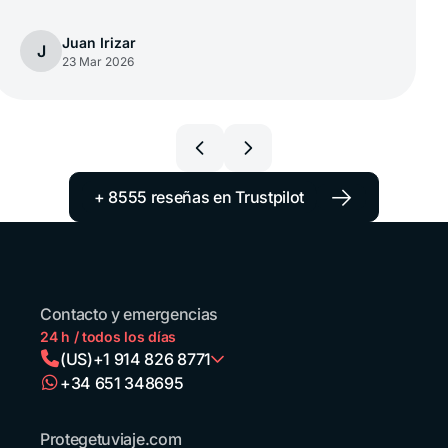
Juan Irizar
J
23 Mar 2026
→
+ 8555 reseñas en Trustpilot
Contacto y emergencias
24 h / todos los días
(US)
+1 914 826 8771
+34 651 348695
Argentina
+54 11 52738173
Protegetuviaje.com