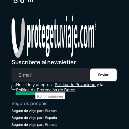
España
+34 651 348695
Estados Unidos
+1 914 826 8771
Guatemala
+502 2 3141396
Honduras
+1 914 826 8771
Suscríbete al newsletter
México
+52 55 8526 4044
Enviar
Correo electrónico
Panamá
He leído y acepto la
Política de Privacidad
y la
+507 833 7978
Política de Protección de Datos
Paraguay
Seguros por país
+595 21 2380238
Seguro de viaje para Europa
Perú
Seguro de viaje para España
+51 1 6449164
Seguro de viaje para Francia