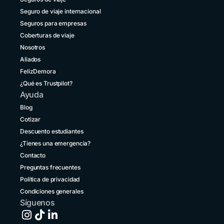
+591 5 50701249
Seguro de viaje internacional
Brasil
Seguros para empresas
+55 11 42105190
Coberturas de viaje
Nosotros
Canadá
+1 833 2223287
Aliados
FelizDemora
Chile
¿Qué es Trustpilot?
+56 2 3210 3154
Ayuda
Colombia
Blog
+57 601 5800984
Cotizar
Descuento estudiantes
Costa Rica
+1 914 826 8771
¿Tienes una emergencia?
Contacto
Ecuador
Preguntas frecuentes
+593 1800 001516
Política de privacidad
El Salvador
Condiciones generales
+503 213 68769
Síguenos
España