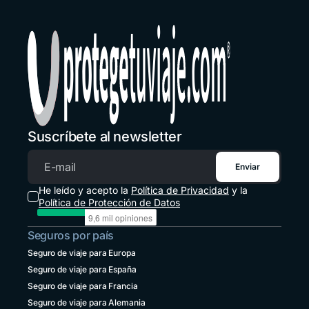
+34 651 348695
Estados Unidos
+1 914 826 8771
Guatemala
+502 2 3141396
Honduras
+1 914 826 8771
Suscríbete al newsletter
México
+52 55 8526 4044
Enviar
Correo electrónico
Panamá
He leído y acepto la
Política de Privacidad
y la
+507 833 7978
Política de Protección de Datos
Paraguay
Seguros por país
+595 21 2380238
Seguro de viaje para Europa
Perú
Seguro de viaje para España
+51 1 6449164
Seguro de viaje para Francia
República Dominicana
Seguro de viaje para Alemania