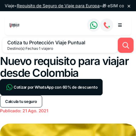
Saltar al contenido
×
aje
•
Requisito de Seguro de Viaje para Europa
•
🎁 eSIM completament
Cotiza tu Protección Viaje Puntual
Destino(s)
·
Fechas
·
1 viajero
Nuevo requisito para viajar
desde Colombia
Cotizar por WhatsApp con 60% de descuento
Calcula tu seguro
Publicado: 21 Ago. 2021