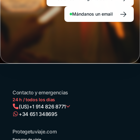
→
Mándanos un email
Contacto y emergencias
24 h / todos los días
(US)
+1 914 826 8771
+34 651 348695
Argentina
+54 11 52738173
Protegetuviaje.com
Bolivia
Seguros de viaje