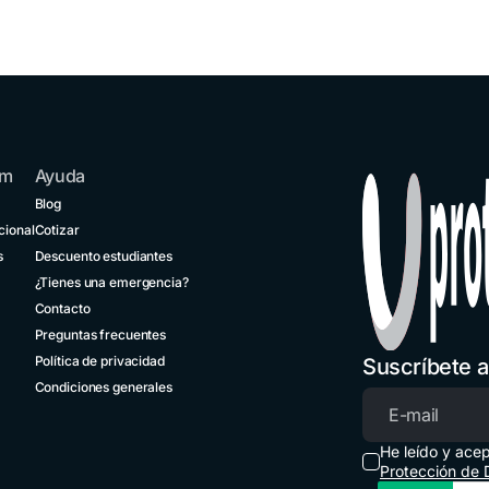
de viaje?
ncia de
Tengo una emergencia
es
¿Cuáles son los teléfonos
de emergencia?
¿Cómo cambiar la
uros de
moneda de pago de mi
je para
cotización?
redores
¿Qué es FelizDemora?
uros de
je para
om
Ayuda
resas
Beneficios para ti
seguros
Blog
cional
Cotizar
uros de
s
Descuento estudiantes
e por
¿Tienes una emergencia?
usión
der
Contacto
uros de
Preguntas frecuentes
je
Política de privacidad
Suscríbete a
Condiciones generales
Regístrate en el Centro de Aliados
Correo elec
He leído y ace
Protección de 