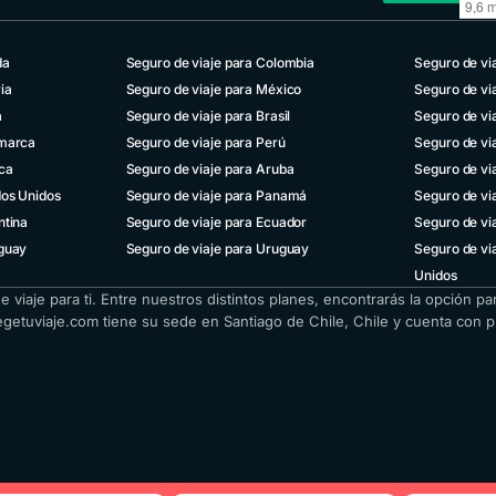
da
Seguro de viaje para Colombia
Seguro de via
ia
Seguro de viaje para México
Seguro de vi
eSIM gratuito
p
a
Seguro de viaje para Brasil
Seguro de via
con tu seguro
amarca
Seguro de viaje para Perú
Seguro de vi
de viaje
ivo
ica
Seguro de viaje para Aruba
Seguro de via
dos Unidos
Seguro de viaje para Panamá
Seguro de via
ntina
Seguro de viaje para Ecuador
Seguro de vi
aguay
Seguro de viaje para Uruguay
Seguro de vi
Unidos
iaje para ti. Entre nuestros distintos planes, encontrarás la opción pa
egetuviaje.com tiene su sede en Santiago de Chile, Chile y cuenta con 
Consigue tu eSIM
Reportar tu emergencia
Habla con un agente activo