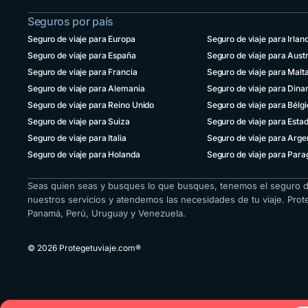
Canadá
viaje para
+1 833
Seguros por país
Work and
2223287
Holiday
Seguro de viaje para Europa
Seguro de viaje para Irlan
Chile
Seguro de viaje para España
Seguro de viaje para Austr
+56 2 3210 3154
Cotiza por WhatsAp
Seguro de viaje para Francia
Seguro de viaje para Malt
Seguro de viaje para Alemania
Seguro de viaje para Din
Colombia
Habla con un agente act
+57 601 5800984
Seguro de viaje para Reino Unido
Seguro de viaje para Bélg
Seguro de viaje para Suiza
Seguro de viaje para Esta
Área de cliente
Costa Rica
Seguro de viaje para Italia
Seguro de viaje para Arge
+1 914 826 8771
Seguro de viaje para Holanda
Seguro de viaje para Par
Ecuador
+593 1800 001516
Seas quien seas y busques lo que busques, tenemos el seguro de v
nuestros servicios y atendemos las necesidades de tu viaje. Prot
El Salvador
Panamá, Perú, Uruguay y Venezuela.
+503 213 68769
España
© 2026 Protegetuviaje.com®
+34 651 348695
Estados
Unidos
+1 914 826