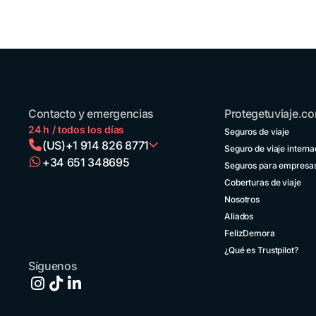
para
age
estudiantes
viaj
Seguro de
viaje para
adultos
Seg
mayores
via
Seguro de
cor
viaje para
Seg
adultos
via
mayores de
Contacto y emergencias
Protegetuviaje.c
emp
80
de 
24 h / todos los días
Seguros de viaje
(US)
+1 914 826 8771
Seguro de viaje interna
Seguro de
+34 651 348695
Seg
viaje para
Seguros para empresa
viaj
Argentina
cancelación
Coberturas de viaje
incl
+54 11
Seguro de
52738173
Ven
viaje para
Nosotros
Seg
deportistas
Aliados
Via
Bolivia
Seguro de
FelizDemora
+591 5
viaje para
50701249
grupos
¿Qué es Trustpilot?
Seguro de
Síguenos
viaje para
Brasil
niños
+55 11
42105190
Seguro de