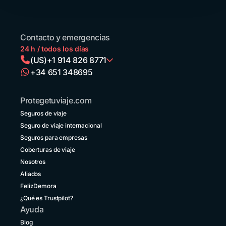
Contacto y emergencias
24 h / todos los días
(US)
+1 914 826 8771
+34 651 348695
Argentina
+54 11 52738173
Protegetuviaje.com
Bolivia
Seguros de viaje
+591 5 50701249
Seguro de viaje internacional
Brasil
Seguros para empresas
+55 11 42105190
Coberturas de viaje
Nosotros
Canadá
+1 833 2223287
Aliados
FelizDemora
Chile
¿Qué es Trustpilot?
+56 2 3210 3154
Ayuda
Colombia
Blog