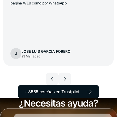
el servicio de Demora Feliz, el que fue solucionado de
manera correcta y certera por quien realizo el trámite.
Muchas gracias Michelle.!!
Juan Irizar
J
23 Mar 2026
→
+ 8555 reseñas en Trustpilot
¿Necesitas ayuda?