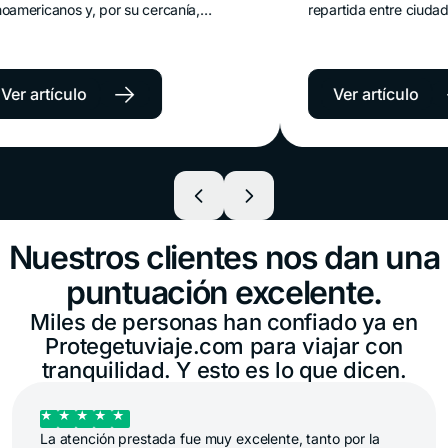
icanos y, por su cercanía,
requisitos,
repartida entre ciudades es
2026: por 
 visitan sin pensar demasiado en
mexicanas y canadienses, lo
rturas y costos
necesitás 
ura médica. Río de Janeiro, San
más. Nueva York, Miami, Lo
rianópolis o el nordeste reciben
Orlando o las sedes del Mun
plan ele
 millones de turistas de la región
millones de visitantes cada
→
→
rtículo
Ver artículo
 en avión, en auto o en micro,
ellos desde América Latina.
os de que un destino vecino no
esgos.
Nuestros clientes nos dan una
puntuación excelente.
Miles de personas han confiado ya en
Protegetuviaje.com para viajar con
tranquilidad. Y esto es lo que dicen.
Me guió Michelle Altube con un inconveniente en asentar