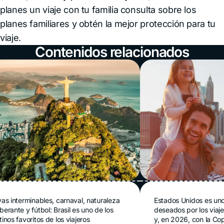
planes un viaje con tu familia consulta sobre los
planes familiares y obtén la mejor protección para tu
viaje.
Contenidos relacionados
ro de viaje para
Seguro de vi
erminables, carnaval, naturaleza
Estados Unidos es uno de lo
 y fútbol: Brasil es uno de los
deseados por los viajeros la
asil en 2026:
Estados Uni
avoritos de los viajeros
y, en 2026, con la Copa de