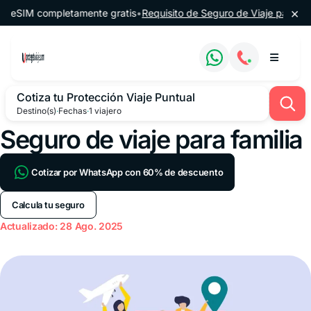
Saltar al contenido
×
SIM completamente gratis
•
Requisito de Seguro de Viaje para Argent
Cotiza tu Protección Viaje Puntual
Destino(s)
·
Fechas
·
1 viajero
Seguro de viaje para familia
Cotizar por WhatsApp con 60% de descuento
Calcula tu seguro
Actualizado: 28 Ago. 2025