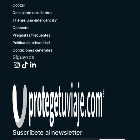
+57 601 5800984
Cotizar
Descuento estudiantes
Costa Rica
+1 914 826 8771
¿Tienes una emergencia?
Contacto
Ecuador
Preguntas frecuentes
+593 1800 001516
Política de privacidad
El Salvador
Condiciones generales
+503 213 68769
Síguenos
España
+34 651 348695
Estados Unidos
+1 914 826 8771
Guatemala
+502 2 3141396
Honduras
+1 914 826 8771
Suscríbete al newsletter
México