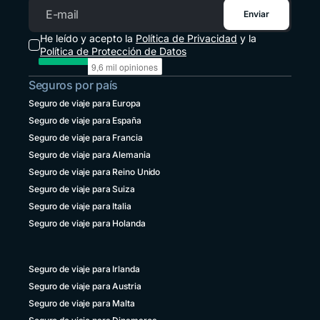
+52 55 8526 4044
Enviar
Correo electrónico
Panamá
He leído y acepto la
Política de Privacidad
y la
+507 833 7978
Política de Protección de Datos
Paraguay
Seguros por país
+595 21 2380238
Seguro de viaje para Europa
Perú
Seguro de viaje para España
+51 1 6449164
Seguro de viaje para Francia
República Dominicana
Seguro de viaje para Alemania
+1 829 9466384
Seguro de viaje para Reino Unido
Seguro de viaje para Suiza
Uruguay
+598 4 135983937
Seguro de viaje para Italia
Seguro de viaje para Holanda
Venezuela
+58 800 2227771
Seguro de viaje para Irlanda
Seguro de viaje para Austria
Seguro de viaje para Malta