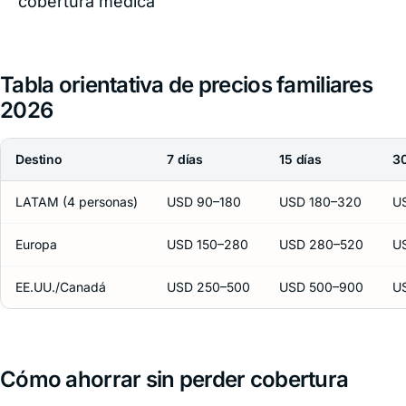
cobertura médica
Tabla orientativa de precios familiares
2026
Destino
7 días
15 días
30
LATAM (4 personas)
USD 90–180
USD 180–320
U
Europa
USD 150–280
USD 280–520
U
EE.UU./Canadá
USD 250–500
USD 500–900
U
Cómo ahorrar sin perder cobertura