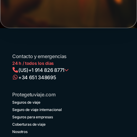
reciben
del
cada
Mundia
año
concen
a
millon
millones
de
de
visitan
turistas
cada
de la
año,
región
mucho
que
de
Contacto y emergencias
llegan
ellos
24 h / todos los días
en
desde
(US)
+1 914 826 8771
avión,
Améri
+34 651 348695
en
Latina.
Argentina
auto
+54 11 52738173
o en
Protegetuviaje.com
micro,
Bolivia
convencidos
Seguros de viaje
+591 5 50701249
de
Seguro de viaje internacional
que
Brasil
Seguros para empresas
un
+55 11 42105190
destino
Coberturas de viaje
vecino
Nosotros
Canadá
no