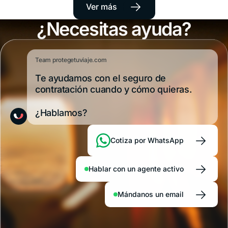
→
Ver más
Estados
viajeros
la
latinoamericanos
Copa
¿Necesitas ayuda?
Unidos en
y,
del
por
Mund
2026: por qué
su
repart
cercanía,
entre
y
lo necesitás y
Team protegetuviaje.com
muchos
ciuda
lo
estado
Te ayudamos con el seguro de
qué plan
visitan
mexic
contratación cuando y cómo quieras.
sin
y
elegir
pensar
canadi
¿Hablamos?
demasiado
lo
en la
será
cobertura
todaví
→
Cotiza por WhatsApp
médica.
más.
Río
Nueva
de
York,
→
Hablar con un agente activo
Janeiro,
Miami,
San
Los
→
Pablo,
Ángele
Mándanos un email
Florianópolis
Orland
o el
o las
nordeste
sedes