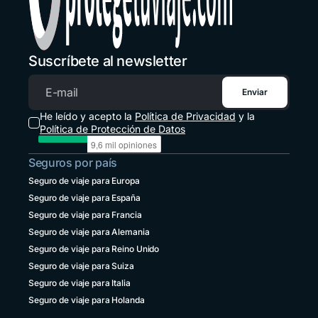
+502 2 3141396
Honduras
+1 914 826 8771
Suscríbete al newsletter
México
+52 55 8526 4044
Enviar
Correo electrónico
Panamá
He leído y acepto la
Política de Privacidad
y la
+507 833 7978
Política de Protección de Datos
Paraguay
Seguros por país
+595 21 2380238
Seguro de viaje para Europa
Perú
Seguro de viaje para España
+51 1 6449164
Seguro de viaje para Francia
República Dominicana
Seguro de viaje para Alemania
+1 829 9466384
Seguro de viaje para Reino Unido
Seguro de viaje para Suiza
Uruguay
+598 4 135983937
Seguro de viaje para Italia
Seguro de viaje para Holanda
Venezuela