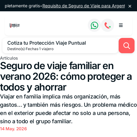
Saltar al contenido
×
nte gratis
•
Requisito de Seguro de Viaje para Argentina
•
🔔 60% de 
Cotiza tu Protección Viaje Puntual
Destino(s)
·
Fechas
·
1 viajero
Artículos
Seguro de viaje familiar en
verano 2026: cómo proteger a
todos y ahorrar
Viajar en familia implica más organización, más
gastos… y también más riesgos. Un problema médico
en el exterior puede afectar no solo a una persona,
sino a todo el grupo familiar.
14 May. 2026