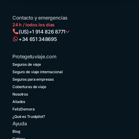
de la
región
que
Contacto y emergencias
llegan
24 h / todos los días
en
(US)
+1 914 826 8771
avión,
+34 651 348695
en
Argentina
auto
+54 11 52738173
o en
Protegetuviaje.com
micro,
Bolivia
convencidos
Seguros de viaje
+591 5 50701249
de
Seguro de viaje internacional
que
Brasil
Seguros para empresas
un
+55 11 42105190
destino
Coberturas de viaje
vecino
Nosotros
Canadá
no
+1 833 2223287
Aliados
entraña
FelizDemora
riesgos.
Chile
¿Qué es Trustpilot?
+56 2 3210 3154
Ayuda
Colombia
Blog
+57 601 5800984
Cotizar