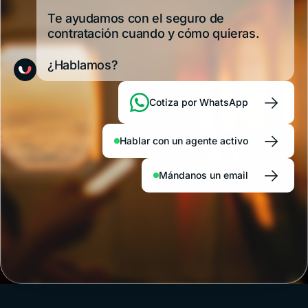
rturas y
lo necesitás 
muchos
lo
Te ayudamos con el seguro de
ostos
qué plan
visitan
contratación cuando y cómo quieras.
sin
elegir
pensar
¿Hablamos?
demasiado
en la
cobertura
→
Cotiza por WhatsApp
médica.
Río
de
→
Hablar con un agente activo
Janeiro,
San
→
Pablo,
Mándanos un email
Florianópolis
o el
nordeste
reciben
cada
año
a
millones
de
turistas