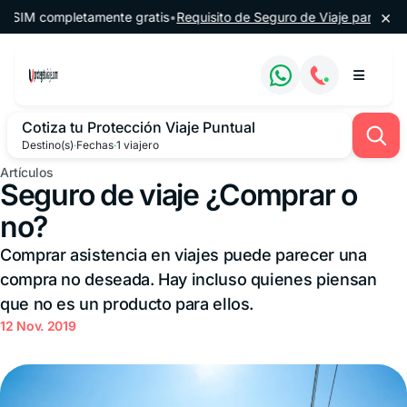
Saltar al contenido
×
M completamente gratis
•
Requisito de Seguro de Viaje para Argentin
Cotiza tu Protección Viaje Puntual
Destino(s)
·
Fechas
·
1 viajero
Artículos
Seguro de viaje ¿Comprar o
no?
Comprar asistencia en viajes puede parecer una
compra no deseada. Hay incluso quienes piensan
que no es un producto para ellos.
12 Nov. 2019