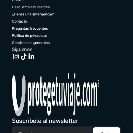
Descuento estudiantes
Costa Rica
+1 914 826 8771
¿Tienes una emergencia?
Contacto
Ecuador
Preguntas frecuentes
+593 1800 001516
Política de privacidad
El Salvador
Condiciones generales
+503 213 68769
Síguenos
España
+34 651 348695
Estados Unidos
+1 914 826 8771
Guatemala
+502 2 3141396
Honduras
+1 914 826 8771
Suscríbete al newsletter
México
+52 55 8526 4044