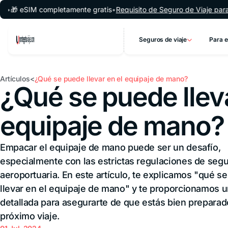
Saltar al contenido
 completamente gratis
•
Requisito de Seguro de Viaje para Argentina
Seguros de viaje
Para 
Asistencia al
End
Artículos
¿Qué se puede llevar en el equipaje de mano?
¿Qué se puede lleva
viajero en el
de
extranjero
Asi
en 
Seguro de
Un 
viaje anual
equipaje de mano?
te 
multiviaje
al 
Seguro de
Par
viaje barato
¿Qu
Seguro de
Empacar el equipaje de mano puede ser un desafío,
ven
viaje familiar
especialmente con las estrictas regulaciones de seg
asi
al v
aeroportuaria. En este artículo, te explicamos "qué s
Seguro de
llevar en el equipaje de mano" y te proporcionamos u
viaje médico
Seg
internacional
detallada para asegurarte de que estás bien preparad
via
Seguro de
aer
viaje médico
próximo viaje.
Seg
internacional
via