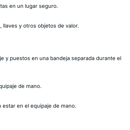
etas en un lugar seguro.
llaves y otros objetos de valor.
eSIM gratuito
p
con tu seguro
de viaje
ivo
je y puestos en una bandeja separada durante el
quipaje de mano.
Consigue tu eSIM
n estar en el equipaje de mano.
Reportar tu emergencia
Habla con un agente activo