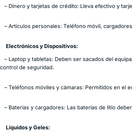
viaje para
– Dinero y tarjetas de crédito: Lleva efectivo y tarj
Work and
Holiday
– Artículos personales: Teléfono móvil, cargadores, 
Cotiza por WhatsAp
Habla con un agente act
Electrónicos y Dispositivos:
Área de cliente
– Laptop y tabletas: Deben ser sacados del equipa
control de seguridad.
– Teléfonos móviles y cámaras: Permitidos en el e
– Baterías y cargadores: Las baterías de litio debe
Líquidos y Geles: