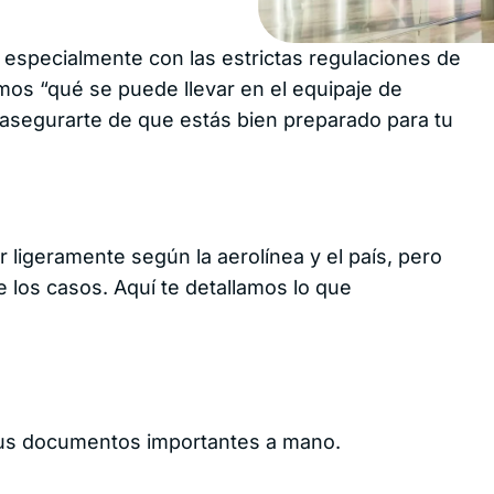
de viaje?
ncia de
Tengo una emergencia
es
¿Cuáles son los teléfonos
especialmente con las estrictas regulaciones de
de emergencia?
¿Cómo cambiar la
amos “qué se puede llevar en el equipaje de
uros de
moneda de pago de mi
je para
cotización?
asegurarte de que estás bien preparado para tu
redores
¿Qué es FelizDemora?
uros de
je para
resas
Beneficios para ti
seguros
uros de
ligeramente según la aerolínea y el país, pero
e por
e los casos. Aquí te detallamos lo que
usión
der
uros de
je
Regístrate en el Centro de Aliados
tus documentos importantes a mano.