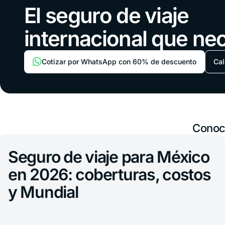
El seguro de viaje
internacional que ne
Cotizar por WhatsApp con 60% de descuento
Cal
Conoce
o de viaje para México
26: coberturas, costos
ndial