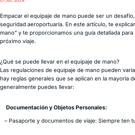
01 Jul. 2024
para
age
estudiantes
viaj
Seguro de
Empacar el equipaje de mano puede ser un desafío, 
viaje para
adultos
seguridad aeroportuaria. En este artículo, te explic
Seg
mayores
via
Seguro de
mano” y te proporcionamos una guía detallada para 
cor
viaje para
Seg
próximo viaje.
adultos
via
mayores de
emp
80
de 
¿Qué se puede llevar en el equipaje de mano?
Seguro de
Seg
Las regulaciones de equipaje de mano pueden variar 
viaje para
viaj
cancelación
hay reglas generales que se aplican en la mayoría d
incl
Seguro de
Ven
viaje para
generalmente puedes llevar:
Seg
deportistas
Via
Seguro de
viaje para
grupos
Documentación y Objetos Personales:
Seguro de
viaje para
– Pasaporte y documentos de viaje: Siempre ten 
niños
Seguro de