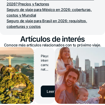
2026? Precios y factores
Seguro de viaje para México en 2026: coberturas,
costos y Mundial
Seguro de viaje para Brasil en 2026: requisitos,
coberturas y costos
Artículos de interés
Conoce más artículos relacionados con tu próximo viaje.
Playas
interminables,
carnaval,
naturaleza
exuberante
y
fútbol:
Brasil
→
Leer artículo
es
uno
de
los