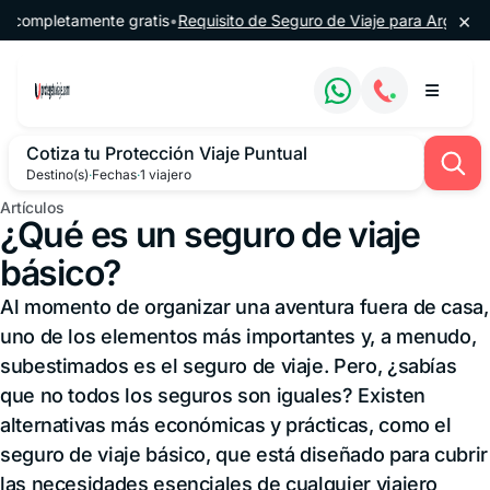
Saltar al contenido
×
etamente gratis
•
Requisito de Seguro de Viaje para Argentina
•
🔔 60
Cotiza tu Protección Viaje Puntual
Destino(s)
·
Fechas
·
1 viajero
Artículos
¿Qué es un seguro de viaje
básico?
Al momento de organizar una aventura fuera de casa,
uno de los elementos más importantes y, a menudo,
subestimados es el seguro de viaje. Pero, ¿sabías
que no todos los seguros son iguales? Existen
alternativas más económicas y prácticas, como el
seguro de viaje básico, que está diseñado para cubrir
las necesidades esenciales de cualquier viajero