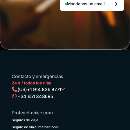
→
Pablo,
Mándanos un email
Florianópolis
o el
nordeste
reciben
cada
año
a
millones
de
turistas
de la
región
que
Contacto y emergencias
llegan
24 h / todos los días
en
(US)
+1 914 826 8771
avión,
+34 651 348695
en
Argentina
auto
+54 11 52738173
o en
Protegetuviaje.com
micro,
Bolivia
convencidos
Seguros de viaje
+591 5 50701249
de
Seguro de viaje internacional
que