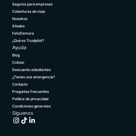
Brasil
Seguros para empresas
un
+55 11 42105190
destino
Coberturas de viaje
vecino
Nosotros
Canadá
no
+1 833 2223287
Aliados
entraña
FelizDemora
riesgos.
Chile
¿Qué es Trustpilot?
+56 2 3210 3154
Ayuda
Colombia
Blog
+57 601 5800984
Cotizar
Descuento estudiantes
Costa Rica
+1 914 826 8771
¿Tienes una emergencia?
Contacto
Ecuador
Preguntas frecuentes
+593 1800 001516
Política de privacidad
El Salvador
Condiciones generales
+503 213 68769
Síguenos
España
+34 651 348695