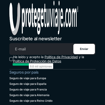
Estados Unidos
+1 914 826 8771
Guatemala
+502 2 3141396
Honduras
+1 914 826 8771
Suscríbete al newsletter
México
+52 55 8526 4044
Enviar
Correo electrónico
Panamá
He leído y acepto la
Política de Privacidad
y la
+507 833 7978
Política de Protección de Datos
Paraguay
Seguros por país
+595 21 2380238
Seguro de viaje para Europa
Perú
Seguro de viaje para España
+51 1 6449164
Seguro de viaje para Francia
República Dominicana
Seguro de viaje para Alemania
+1 829 9466384
Seguro de viaje para Reino Unido