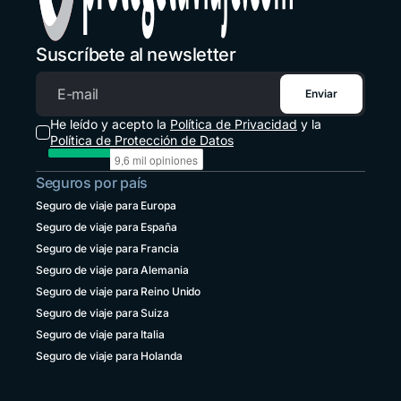
Honduras
+1 914 826 8771
Suscríbete al newsletter
México
+52 55 8526 4044
Enviar
Correo electrónico
Panamá
He leído y acepto la
Política de Privacidad
y la
+507 833 7978
Política de Protección de Datos
Paraguay
Seguros por país
+595 21 2380238
Seguro de viaje para Europa
Perú
Seguro de viaje para España
+51 1 6449164
Seguro de viaje para Francia
República Dominicana
Seguro de viaje para Alemania
+1 829 9466384
Seguro de viaje para Reino Unido
Seguro de viaje para Suiza
Uruguay
+598 4 135983937
Seguro de viaje para Italia
Seguro de viaje para Holanda
Venezuela
+58 800 2227771