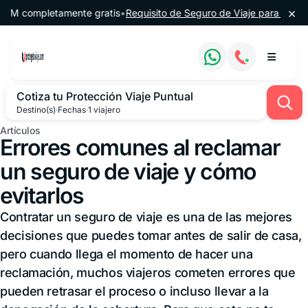
Saltar al contenido
×
ompletamente gratis
•
Requisito de Seguro de Viaje para Argentina
•

Cotiza tu Protección Viaje Puntual
Destino(s)
·
Fechas
·
1 viajero
Artículos
Errores comunes al reclamar
un seguro de viaje y cómo
evitarlos
Contratar un seguro de viaje es una de las mejores
decisiones que puedes tomar antes de salir de casa,
pero cuando llega el momento de hacer una
reclamación, muchos viajeros cometen errores que
pueden retrasar el proceso o incluso llevar a la