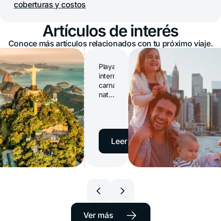
coberturas y costos
Artículos de interés
Conoce más artículos relacionados con tu próximo viaje.
Playas
interminables,
carnaval,
naturaleza
exuberante
y
fútbol:
Brasil
→
Leer artículo
es
uno
de
los
destinos
ro de
Seguro de
favoritos
 para
de
viaje para
los
→
Ver más
il en
Estados
viajeros