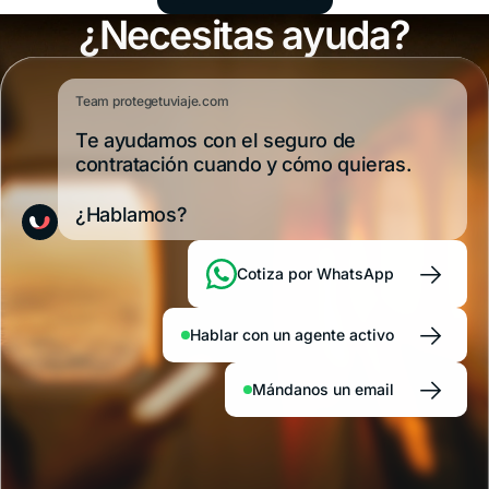
latinoamericanos
¿Necesitas ayuda?
26:
Unidos en
y,
por
sitos,
2026: por qué
su
cercanía,
uras y
lo necesitás y
Team protegetuviaje.com
muchos
lo
Te ayudamos con el seguro de
tos
qué plan
visitan
contratación cuando y cómo quieras.
sin
elegir
pensar
¿Hablamos?
demasiado
en la
cobertura
→
Cotiza por WhatsApp
médica.
Río
de
→
Hablar con un agente activo
Janeiro,
San
→
Pablo,
Mándanos un email
Florianópolis
o el
nordeste
reciben
cada