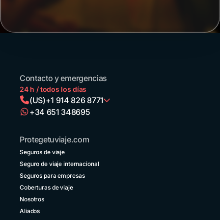
año
a
millones
de
turistas
de la
región
que
Contacto y emergencias
llegan
24 h / todos los días
en
(US)
+1 914 826 8771
avión,
+34 651 348695
en
Argentina
auto
+54 11 52738173
o en
Protegetuviaje.com
micro,
Bolivia
convencidos
Seguros de viaje
+591 5 50701249
de
Seguro de viaje internacional
que
Brasil
Seguros para empresas
un
+55 11 42105190
destino
Coberturas de viaje
vecino
Nosotros
Canadá
no
+1 833 2223287
Aliados
entraña