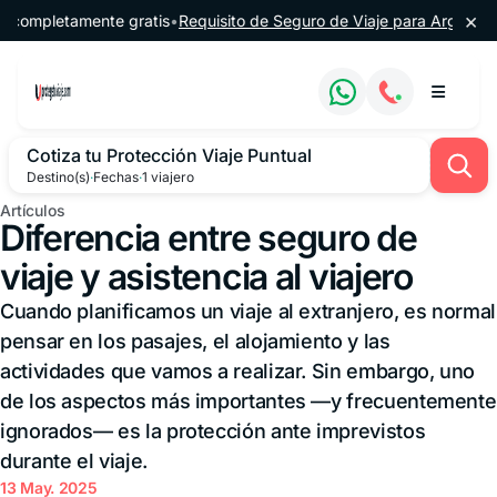
Saltar al contenido
×
etamente gratis
•
Requisito de Seguro de Viaje para Argentina
•
🔔 60
Cotiza tu Protección Viaje Puntual
Destino(s)
·
Fechas
·
1 viajero
Artículos
Diferencia entre seguro de
viaje y asistencia al viajero
Cuando planificamos un viaje al extranjero, es normal
pensar en los pasajes, el alojamiento y las
actividades que vamos a realizar. Sin embargo, uno
de los aspectos más importantes —y frecuentemente
ignorados— es la protección ante imprevistos
durante el viaje.
13 May. 2025