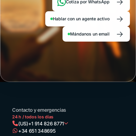
→
Cotiza por WhatsApp
médica.
Río
de
→
Hablar con un agente activo
Janeiro,
San
→
Pablo,
Mándanos un email
Florianópolis
o el
o
nordeste
reciben
cada
año
a
millones
de
v
turistas
de la
región
que
Contacto y emergencias
llegan
e
24 h / todos los días
en
(US)
+1 914 826 8771
avión,
+34 651 348695
en
Argentina