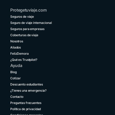
auto
+54 11 52738173
o en
Protegetuviaje.com
micro,
Bolivia
convencidos
Seguros de viaje
+591 5 50701249
de
Seguro de viaje internacional
que
Brasil
Seguros para empresas
un
+55 11 42105190
destino
Coberturas de viaje
vecino
Nosotros
Canadá
no
+1 833 2223287
Aliados
entraña
FelizDemora
riesgos.
Chile
¿Qué es Trustpilot?
+56 2 3210 3154
Ayuda
Colombia
Blog
+57 601 5800984
Cotizar
Descuento estudiantes
Costa Rica
+1 914 826 8771
¿Tienes una emergencia?
Contacto
Ecuador
Preguntas frecuentes
+593 1800 001516
Política de privacidad
El Salvador