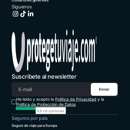
Condiciones generales
+503 213 68769
Síguenos
España
+34 651 348695
Estados Unidos
+1 914 826 8771
Guatemala
+502 2 3141396
Honduras
+1 914 826 8771
Suscríbete al newsletter
México
+52 55 8526 4044
Enviar
Correo electrónico
Panamá
He leído y acepto la
Política de Privacidad
y la
+507 833 7978
Política de Protección de Datos
Paraguay
Seguros por país
+595 21 2380238
Seguro de viaje para Europa
Perú