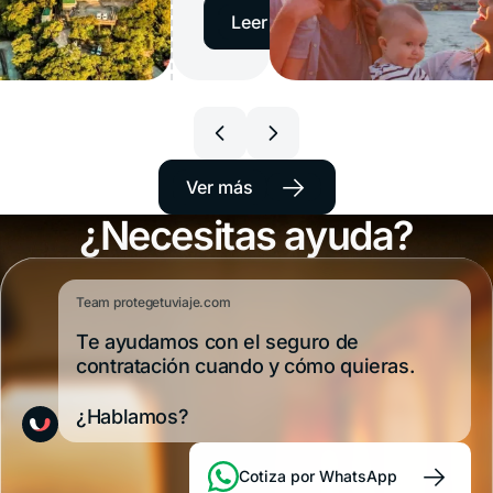
Brasil
→
Leer artículo
es
uno
de
los
destinos
o de
Seguro de
favoritos
para
de
viaje para
los
→
Ver más
l en
Estados
viajeros
latinoamericanos
¿Necesitas ayuda?
6:
Unidos en
y,
por
itos,
2026: por qué
su
cercanía,
ras y
lo necesitás y
Team protegetuviaje.com
muchos
lo
Te ayudamos con el seguro de
os
qué plan
visitan
contratación cuando y cómo quieras.
sin
elegir
pensar
¿Hablamos?
demasiado
en la
cobertura
→
Cotiza por WhatsApp
médica.