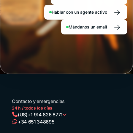
Río
de
→
Hablar con un agente activo
Janeiro,
San
→
Pablo,
Mándanos un email
Florianópolis
o el
nordeste
reciben
cada
año
a
millones
de
turistas
de la
región
que
Contacto y emergencias
llegan
24 h / todos los días
en
(US)
+1 914 826 8771
avión,
+34 651 348695
en
Argentina
auto
+54 11 52738173
o en