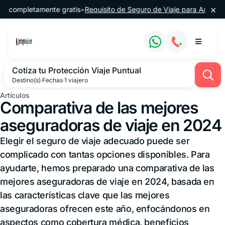
Saltar al contenido
×
pletamente gratis
•
Requisito de Seguro de Viaje para Argentina
•
🔔 
Cotiza tu Protección Viaje Puntual
Destino(s)
·
Fechas
·
1 viajero
Artículos
Comparativa de las mejores
aseguradoras de viaje en 2024
Elegir el seguro de viaje adecuado puede ser
complicado con tantas opciones disponibles. Para
ayudarte, hemos preparado una comparativa de las
mejores aseguradoras de viaje en 2024, basada en
las características clave que las mejores
aseguradoras ofrecen este año, enfocándonos en
aspectos como cobertura médica, beneficios