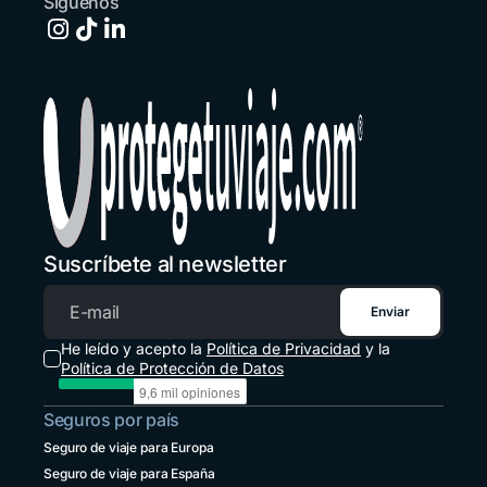
Síguenos
España
+34 651 348695
Estados Unidos
+1 914 826 8771
Guatemala
+502 2 3141396
Honduras
+1 914 826 8771
Suscríbete al newsletter
México
+52 55 8526 4044
Enviar
Correo electrónico
Panamá
He leído y acepto la
Política de Privacidad
y la
+507 833 7978
Política de Protección de Datos
Paraguay
Seguros por país
+595 21 2380238
Seguro de viaje para Europa
Perú
Seguro de viaje para España
+51 1 6449164