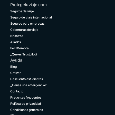
Protegetuviaje.com
micro,
Bolivia
convencidos
Seguros de viaje
+591 5 50701249
de
Seguro de viaje internacional
que
Brasil
Seguros para empresas
un
+55 11 42105190
destino
Coberturas de viaje
vecino
Nosotros
Canadá
no
+1 833 2223287
Aliados
entraña
FelizDemora
riesgos.
Chile
¿Qué es Trustpilot?
+56 2 3210 3154
Ayuda
Colombia
Blog
+57 601 5800984
Cotizar
Descuento estudiantes
Costa Rica
+1 914 826 8771
¿Tienes una emergencia?
Contacto
Ecuador
Preguntas frecuentes
+593 1800 001516
Política de privacidad
El Salvador
Condiciones generales
+503 213 68769