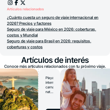
Artículos relacionados
¿Cuánto cuesta un seguro de viaje internacional en
2026? Precios y factores
Seguro de viaje para México en 2026: coberturas,
costos y Mundial
Seguro de viaje para Brasil en 2026: requisitos,
coberturas y costos
Artículos de interés
Conoce más artículos relacionados con tu próximo viaje.
Playas
interminables,
carnaval,
naturaleza
exuberante
y
fútbol: