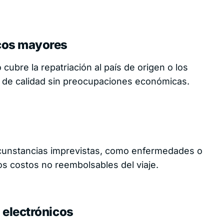
icos mayores
eSIM gratuito
p
con tu seguro
ubre la repatriación al país de origen o los
de viaje
ivo
n de calidad sin preocupaciones económicas.
Consigue tu eSIM
ircunstancias imprevistas, como enfermedades o
os costos no reembolsables del viaje.
Reportar tu emergencia
 electrónicos
Habla con un agente activo