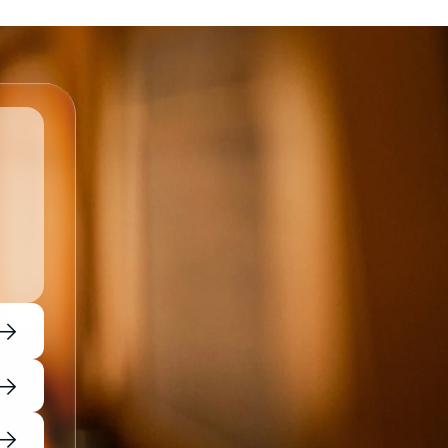
→
→
→