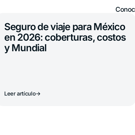
Conoce
ro de viaje para México
026: coberturas, costos
ndial
ículo
→