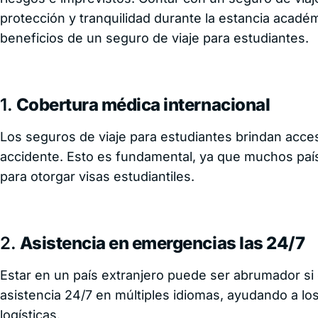
para
age
estudiantes
protección y tranquilidad durante la estancia acadé
viaj
Seguro de
beneficios de un seguro de viaje para estudiantes.
viaje para
adultos
Seg
mayores
via
Seguro de
cor
viaje para
Seg
adultos
1.
Cobertura médica internacional
via
mayores de
emp
80
de 
Los seguros de viaje para estudiantes brindan acc
Seguro de
accidente. Esto es fundamental, ya que muchos paí
Seg
viaje para
viaj
para otorgar visas estudiantiles.
cancelación
incl
Seguro de
Ven
viaje para
Seg
deportistas
Via
Seguro de
viaje para
2.
Asistencia en emergencias las 24/7
grupos
Seguro de
viaje para
Estar en un país extranjero puede ser abrumador si
niños
asistencia 24/7 en múltiples idiomas, ayudando a lo
logísticas.
Seguro de