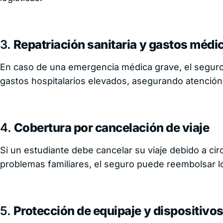
viaje para
Work and
Holiday
3.
Repatriación sanitaria y gastos méd
Cotiza por WhatsAp
En caso de una emergencia médica grave, el seguro c
Habla con un agente act
gastos hospitalarios elevados, asegurando atenció
Área de cliente
4.
Cobertura por cancelación de viaje
Si un estudiante debe cancelar su viaje debido a c
problemas familiares, el seguro puede reembolsar l
5.
Protección de equipaje y dispositivos