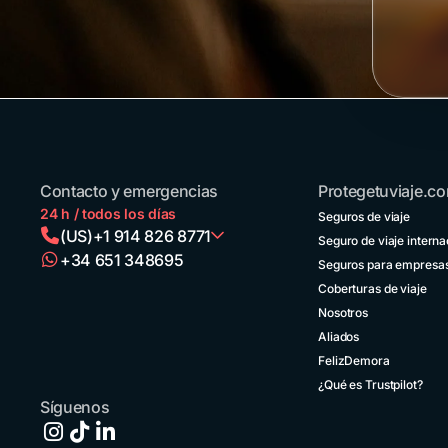
Contacto y emergencias
Protegetuviaje.c
24 h / todos los días
Seguros de viaje
(US)
+1 914 826 8771
Seguro de viaje interna
+34 651 348695
Seguros para empresa
Argentina
Coberturas de viaje
+54 11
52738173
Nosotros
Aliados
Bolivia
FelizDemora
+591 5
50701249
¿Qué es Trustpilot?
Síguenos
Brasil
+55 11
42105190