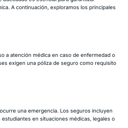
de viaje?
ncia de
Tengo una emergencia
mica. A continuación, exploramos los principales
es
¿Cuáles son los teléfonos
de emergencia?
¿Cómo cambiar la
uros de
moneda de pago de mi
je para
cotización?
redores
¿Qué es FelizDemora?
uros de
je para
resas
Beneficios para ti
seguros
eso a atención médica en caso de enfermedad o
ses exigen una póliza de seguro como requisito
uros de
e por
usión
der
uros de
je
Regístrate en el Centro de Aliados
 ocurre una emergencia. Los seguros incluyen
s estudiantes en situaciones médicas, legales o