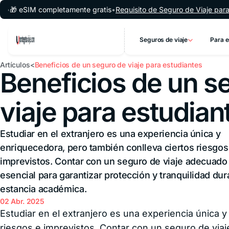
Saltar al contenido
M completamente gratis
•
Requisito de Seguro de Viaje para Argentin
Seguros de viaje
Para 
Artículos
Beneficios de un seguro de viaje para estudiantes
Beneficios de un s
Asistencia al
End
viajero en el
de
extranjero
Asi
viaje para estudian
en 
Seguro de
Un 
viaje anual
te 
multiviaje
al 
Seguro de
Estudiar en el extranjero es una experiencia única y
Par
viaje barato
¿Qu
enriquecedora, pero también conlleva ciertos riesgos
Seguro de
ven
viaje familiar
imprevistos. Contar con un seguro de viaje adecuado
asi
al v
esencial para garantizar protección y tranquilidad dur
Seguro de
estancia académica.
viaje médico
Seg
internacional
02 Abr. 2025
via
Seguro de
aer
Estudiar en el extranjero es una experiencia única 
viaje médico
Seg
internacional
riesgos e imprevistos. Contar con un seguro de viaj
via