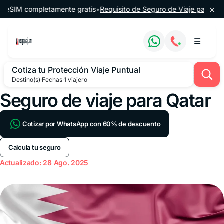
Saltar al contenido
×
M completamente gratis
•
Requisito de Seguro de Viaje para Argentin
Cotiza tu Protección Viaje Puntual
Destino(s)
·
Fechas
·
1 viajero
Seguro de viaje para Qatar
Cotizar por WhatsApp con 60% de descuento
Calcula tu seguro
Actualizado: 28 Ago. 2025