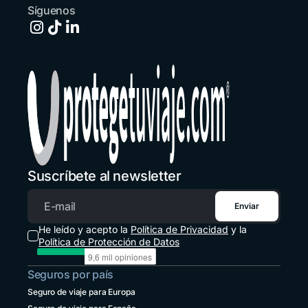
+503 213 68769
Síguenos
España
+34 651 348695
Estados Unidos
+1 914 826 8771
Guatemala
+502 2 3141396
Honduras
+1 914 826 8771
Suscríbete al newsletter
México
+52 55 8526 4044
Enviar
Correo electrónico
Panamá
He leído y acepto la
Política de Privacidad
y la
+507 833 7978
Política de Protección de Datos
Paraguay
Seguros por país
+595 21 2380238
Seguro de viaje para Europa
Perú