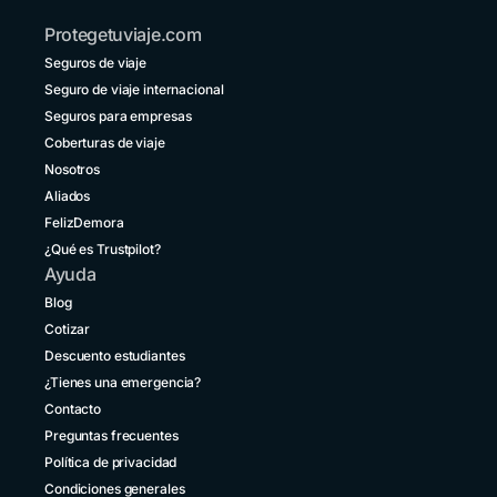
+54 11 52738173
Protegetuviaje.com
Bolivia
Seguros de viaje
+591 5 50701249
Seguro de viaje internacional
Brasil
Seguros para empresas
+55 11 42105190
Coberturas de viaje
Nosotros
Canadá
+1 833 2223287
Aliados
FelizDemora
Chile
¿Qué es Trustpilot?
+56 2 3210 3154
Ayuda
Colombia
Blog
+57 601 5800984
Cotizar
Descuento estudiantes
Costa Rica
+1 914 826 8771
¿Tienes una emergencia?
Contacto
Ecuador
Preguntas frecuentes
+593 1800 001516
Política de privacidad
El Salvador
Condiciones generales