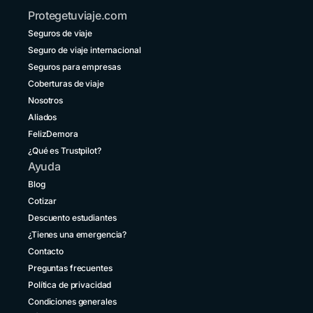
Protegetuviaje.com
Bolivia
Seguros de viaje
+591 5 50701249
Seguro de viaje internacional
Brasil
Seguros para empresas
+55 11 42105190
Coberturas de viaje
Nosotros
Canadá
+1 833 2223287
Aliados
FelizDemora
Chile
¿Qué es Trustpilot?
+56 2 3210 3154
Ayuda
Colombia
Blog
+57 601 5800984
Cotizar
Descuento estudiantes
Costa Rica
+1 914 826 8771
¿Tienes una emergencia?
Contacto
Ecuador
Preguntas frecuentes
+593 1800 001516
Política de privacidad
El Salvador
Condiciones generales
+503 213 68769