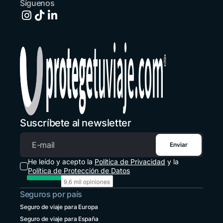
Síguenos
España
+34 651 348695
Estados Unidos
+1 914 826 8771
Guatemala
+502 2 3141396
Honduras
+1 914 826 8771
Suscríbete al newsletter
México
+52 55 8526 4044
Enviar
Correo electrónico
Panamá
He leído y acepto la
Política de Privacidad
y la
+507 833 7978
Política de Protección de Datos
Paraguay
Seguros por país
+595 21 2380238
Seguro de viaje para Europa
Perú
Seguro de viaje para España
+51 1 6449164