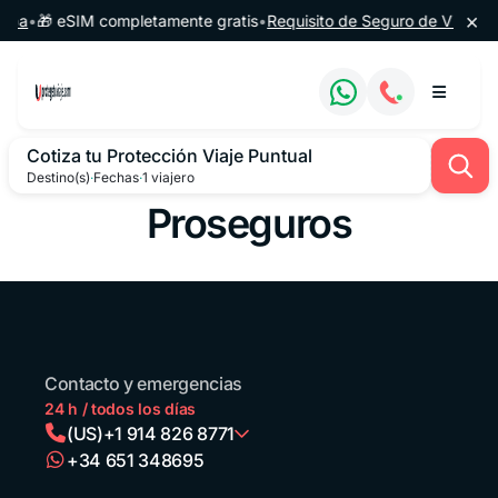
Saltar al contenido
×
opa
•
🎁 eSIM completamente gratis
•
Requisito de Seguro de Viaje par
Cotiza tu Protección Viaje Puntual
Destino(s)
·
Fechas
·
1 viajero
Proseguros
Contacto y emergencias
24 h / todos los días
(US)
+1 914 826 8771
+34 651 348695
Argentina
+54 11 52738173