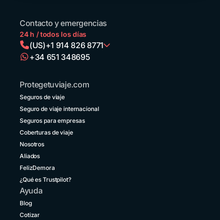
Contacto y emergencias
24 h / todos los días
(US)
+1 914 826 8771
+34 651 348695
Argentina
+54 11 52738173
Protegetuviaje.com
Bolivia
Seguros de viaje
+591 5 50701249
Seguro de viaje internacional
Brasil
Seguros para empresas
+55 11 42105190
Coberturas de viaje
Nosotros
Canadá
+1 833 2223287
Aliados
FelizDemora
Chile
¿Qué es Trustpilot?
+56 2 3210 3154
Ayuda
Colombia
Blog
+57 601 5800984
Cotizar