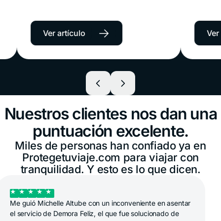
una visa, en realidad es una autorización
manera arbitrar
solicitarlo y qué
2026
electrónica de viaje que deberán tramitar
lógica clara, b
ciudadanos de países exentos de visa
la aseguradora,
seguro necesitás
f
Schengen, como Colombia, Chile, México,
tomar una deci
→
Ver artículo
Ver artícu
Perú o Argentina. Además del ETIAS,
elegir a ciegas
muchos viajeros necesitarán contar con un
seguro de viaje Schengen que incluya una
cobertura médica mínima de 30.000 EUR y
asistencia en toda Europa.
Nuestros clientes nos dan una
puntuación excelente.
Miles de personas han confiado ya en
Protegetuviaje.com para viajar con
tranquilidad. Y esto es lo que dicen.
Mi experiencia ni el de compra fue excelente en la
cobertura también muy buena aunque si me gustaría que