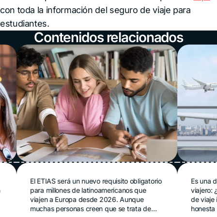
con toda la información del seguro de viaje para
estudiantes.
Contenidos relacionados
ETIAS para
¿Cuán
El ETIAS será un nuevo requisito obligatorio
Es una de las 
para millones de latinoamericanos que
viajero: ¿cuánt
latinoamericanos en
segu
viajen a Europa desde 2026. Aunque
de viaje intern
2026: qué es, cómo
muchas personas creen que se trata de
honesta es que
inter