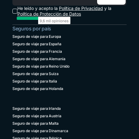
Correo electrónico
Panamá
He leído y acepto la
Política de Privacidad
y la
+507 833 7978
Política de Protección de Datos
Paraguay
Seguros por país
+595 21 2380238
Seguro de viaje para Europa
Perú
Seguro de viaje para España
+51 1 6449164
Seguro de viaje para Francia
República Dominicana
Seguro de viaje para Alemania
+1 829 9466384
Seguro de viaje para Reino Unido
Seguro de viaje para Suiza
Uruguay
+598 4 135983937
Seguro de viaje para Italia
Seguro de viaje para Holanda
Venezuela
+58 800 2227771
Seguro de viaje para Irlanda
Seguro de viaje para Austria
Seguro de viaje para Malta
Seguro de viaje para Dinamarca
Seguro de viaje para Bélgica