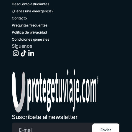
Descuento estudiantes
Costa Rica
+1 914 826 8771
¿Tienes una emergencia?
Contacto
Ecuador
Preguntas frecuentes
+593 1800 001516
Política de privacidad
El Salvador
Condiciones generales
+503 213 68769
Síguenos
España
+34 651 348695
Estados Unidos
+1 914 826 8771
Guatemala
+502 2 3141396
Honduras
+1 914 826 8771
Suscríbete al newsletter
México
+52 55 8526 4044
Enviar