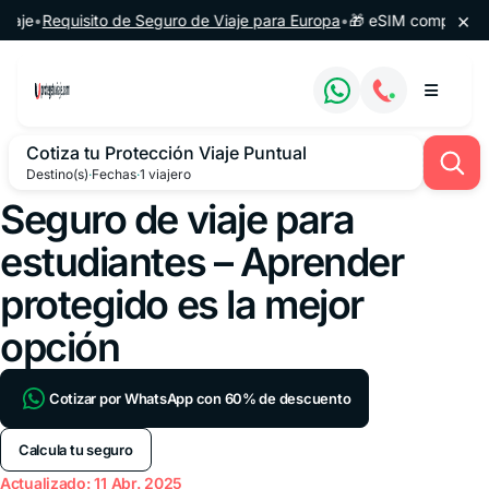
Saltar al contenido
×
•
Requisito de Seguro de Viaje para Europa
•
🎁 eSIM completamente g
Cotiza tu Protección Viaje Puntual
Destino(s)
·
Fechas
·
1 viajero
Seguro de viaje para
estudiantes – Aprender
protegido es la mejor
opción
Cotizar por WhatsApp con 60% de descuento
Calcula tu seguro
Actualizado: 11 Abr. 2025