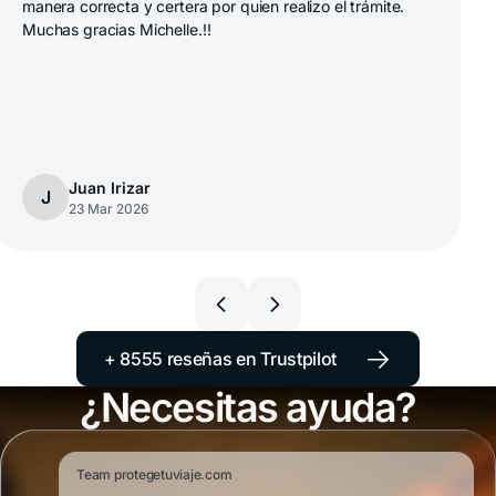
la agilidad al responder en momentos de emergencia
principalmente a la salida fuese más expedita de resto
perfecto
xiomara carrillo
X
23 Mar 2026
→
+ 8555 reseñas en Trustpilot
¿Necesitas ayuda?
Team protegetuviaje.com